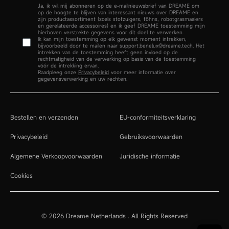
Ja, ik wil mij abonneren op de e-mailnieuwsbrief van DREAME om
op de hoogte te blijven van interessant nieuws over DREAME en
zijn productassortiment (zoals stofzuigers, föhns, robotgrasmaaiers
en gerelateerde accessoires) en ik geef DREAME toestemming mijn
hierboven verstrekte gegevens voor dit doel te verwerken.
Ik kan mijn toestemming op elk gewenst moment intrekken,
bijvoorbeeld door te mailen naar support.benelux@dreame.tech. Het
intrekken van de toestemming heeft geen invloed op de
rechtmatigheid van de verwerking op basis van de toestemming
vóór de intrekking ervan.
Raadpleeg onze
Privacybeleid
voor meer informatie over
gegevensverwerking en uw rechten.
Bestellen en verzenden
EU-conformiteitsverklaring
Privacybeleid
Gebruiksvoorwaarden
Algemene Verkoopvoorwaarden
Juridische informatie
Cookies
© 2026 Dreame Netherlands .
All Rights Reserved