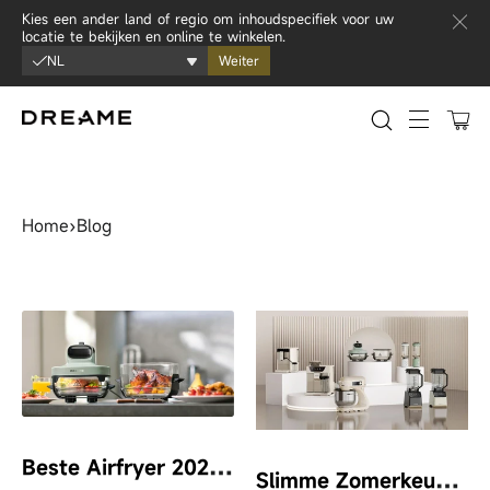
Ga naar inhoud
Kies een ander land of regio om inhoudspecifiek voor uw
locatie te bekijken en online te winkelen.
NL
Weiter
0
Sitenavi
News
Home
›
Blog
B
Este Airfryer 2026: Eerlijke Vergelijking En Koopgids
S
Limme Zomerkeuken: Meer Genieten, Minder Keukenstress Met Dreame