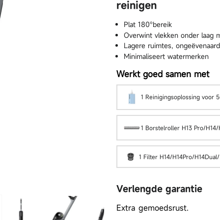
reinigen
Plat 180°bereik
a Gen 3 Kit
D20 Pro Plus
Overwint vlekken onder laag m
L
Lagere ruimtes, ongeëvenaard
Minimaliseert watermerken
Werkt goed samen met
1 Reinigingsoplossing voor
1 Borstelroller H13 Pro/H14
1 Filter H14/H14Pro/H14Dual
Verlengde garantie
Extra gemoedsrust.