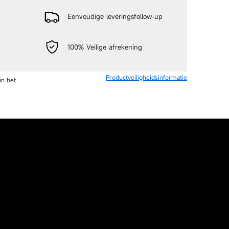
Eenvoudige leveringsfollow-up
100% Veilige afrekening
Productveiligheidsinformatie
n op Twitter
Pinnen op Pinterest
in het