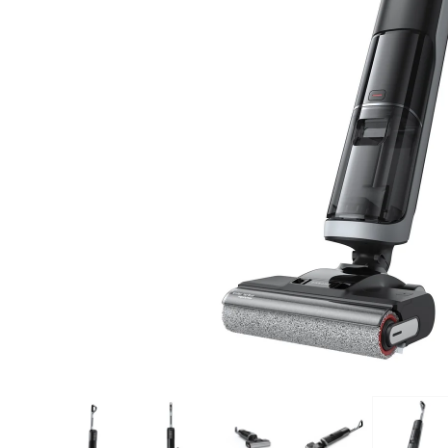
Kleine keukenapparaten
Luchtverzorging
L10s Ultr
Robotramenwasser
Kleine huishoudelijke
apparaten
Smart Home
Dreame Life
Accessoires
Modellen vergelijken
Bedieningshandleiding
Verlengde Garantie