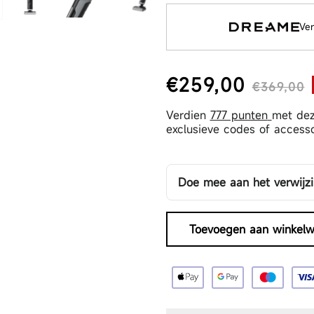
Ver
€259,00
€369,00
Normale prijs
Aanbiedingsprijs
Verdien
777 punten
met dez
exclusieve codes of accesso
Doe mee aan het verwij
Jouw vriend krijgt 6% kor
heeft gebruikt voor een 
Toevoegen aan winkel