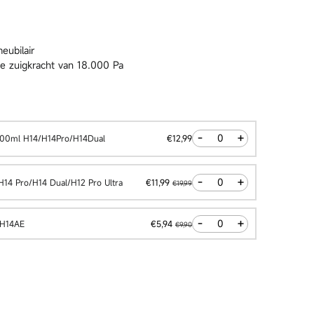
eubilair
10s Pro Gen 3
L10s Pro Gen 2
e zuigkracht van 18.000 Pa
-
+
 500ml H14/H14Pro/H14Dual
€12,99
-
+
/H14 Pro/H14 Dual/H12 Pro Ultra
€11,99
€19,99
-
+
/H14AE
€5,94
€9,90