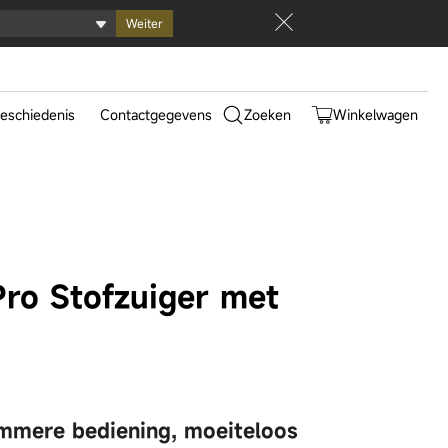
Weiter
0
eschiedenis
Contactgegevens
Zoeken
Winkelwagen
025
epunten
ro Stofzuiger met
ltra Track Complete
Aqua10 Ultra Roller Complete
limmere bediening, moeiteloos