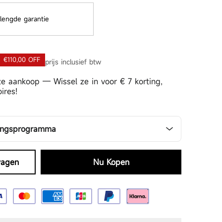
lengde garantie
€110,00 OFF
prijs inclusief btw
e aankoop — Wissel ze in voor
€ 7
korting,
ires!
zingsprogramma
ting, en jij ontvangt 6% nadat hij het cadeau
aankoop
wagen
Nu Kopen
Doorgaan