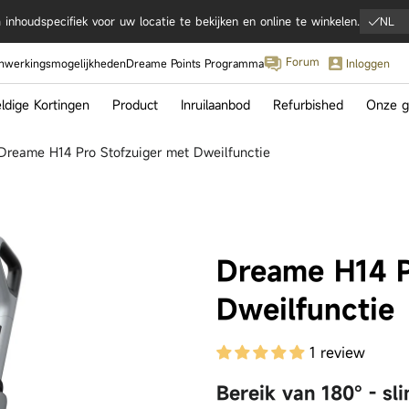
inhoudspecifiek voor uw locatie te bekijken en online te winkelen.
NL
Jetzt Kaufen
Forum
werkingsmogelijkheden
Dreame Points Programma
Inloggen
Knop
Knop
Knop
Knop
zelfreinigend
Betere ervaring
Leveringsomvang
Specificaties
dige Kortingen
Product
Inruilaanbod
Refurbished
Onze g
Dreame H14 Pro Stofzuiger met Dweilfunctie
IFA 2
Hoogt
Dreame H14 P
tra Complete
Matrix10 Ultra
Aqua10 U
Dweilfunctie
1 review
Bereik van 180° - s