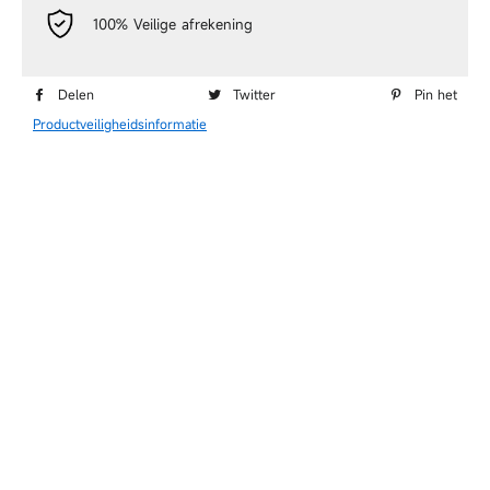
100% Veilige afrekening
Delen op Facebook
Twitteren op Twitter
Pin
Delen
Twitter
Pin het
Productveiligheidsinformatie