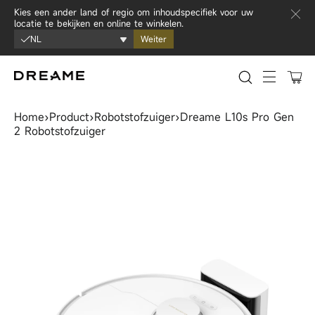
Ga naar inhoud
Kies een ander land of regio om inhoudspecifiek voor uw
locatie te bekijken en online te winkelen.
NL
Weiter
0
Sitenavi
Home
›
Product
›
Robotstofzuiger
›
Dreame L10s Pro Gen
2 Robotstofzuiger