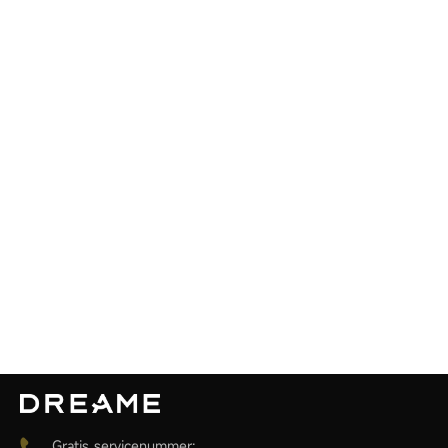
09/04/2025
Kim van de
Nie wieder ohne!
Nie wieder ohne!!!
07/20/2025
Malu
Top
Werkt super goed
Gratis servicenummer: