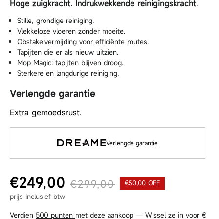
Hoge zuigkracht. Indrukwekkende reinigingskracht.
Stille, grondige reiniging.
Vlekkeloze vloeren zonder moeite.
Obstakelvermijding voor efficiënte routes.
Tapijten die er als nieuw uitzien.
Mop Magic: tapijten blijven droog.
Sterkere en langdurige reiniging.
Verlengde garantie
Extra gemoedsrust.
Verlengde garantie
€249,00
€299,00
€50,00 OFF
Normale prijs
Aanbiedingsprijs
prijs inclusief btw
Verdien
500 punten
met deze aankoop — Wissel ze in voor
€