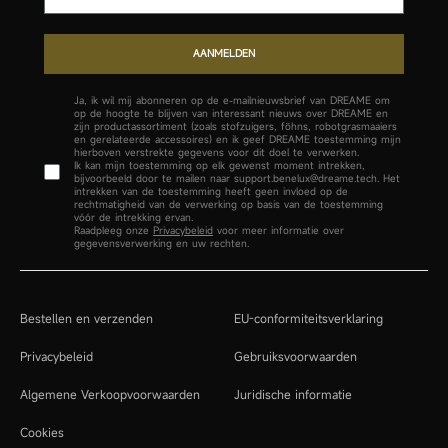
AANMELDEN
Ja, ik wil mij abonneren op de e-mailnieuwsbrief van DREAME om
op de hoogte te blijven van interessant nieuws over DREAME en
zijn productassortiment (zoals stofzuigers, föhns, robotgrasmaaiers
en gerelateerde accessoires) en ik geef DREAME toestemming mijn
hierboven verstrekte gegevens voor dit doel te verwerken.
Ik kan mijn toestemming op elk gewenst moment intrekken,
bijvoorbeeld door te mailen naar support.benelux@dreame.tech. Het
intrekken van de toestemming heeft geen invloed op de
rechtmatigheid van de verwerking op basis van de toestemming
vóór de intrekking ervan.
Raadpleeg onze
Privacybeleid
voor meer informatie over
gegevensverwerking en uw rechten.
Bestellen en verzenden
EU-conformiteitsverklaring
Privacybeleid
Gebruiksvoorwaarden
Algemene Verkoopvoorwaarden
Juridische informatie
Cookies