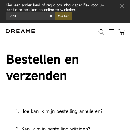
Ga naar inhoud
Kies een ander land of regio om inhoudspecifiek voor uw
locatie te bekijken en online te winkelen.
NL
Weiter
0
Sitenavi
Bestellen en
verzenden
1. Hoe kan ik mijn bestelling annuleren?
2. Kan ik mijn bestelling wijzigen?