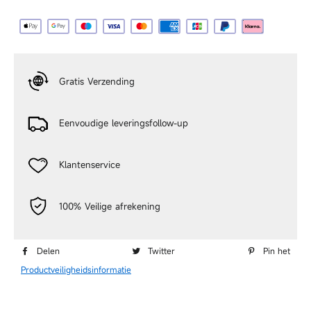
Doorgaan
Gratis Verzending
Eenvoudige leveringsfollow-up
Klantenservice
100% Veilige afrekening
Delen op Facebook
Twitteren op Twitter
Pin
Delen
Twitter
Pin het
Productveiligheidsinformatie