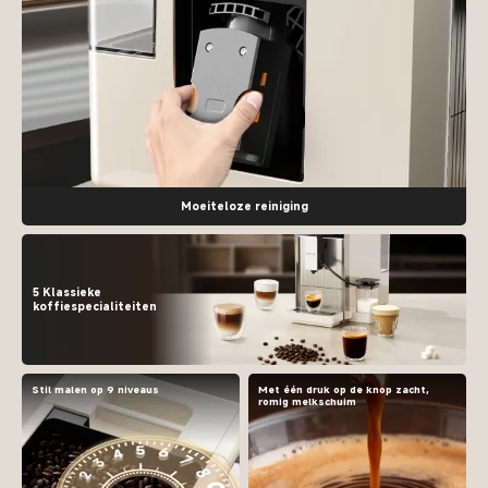
Moeiteloze reiniging
5 Klassieke
koffiespecialiteiten
Stil malen op 9 niveaus
Met één druk op de knop zacht,
romig melkschuim