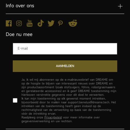
Info over ons
Doe nu mee
Email
AANMELDEN
Ja, ik wil mij abonneren op de e-mailnieuwsbrief van DREAME om
op de hoogte te blijven van interessant nieuws over DREAME en
zijn productassortiment (zoals stofzuigers, föhns, robotgrasmaaiers
en gerelateerde accessoires) en ik geef DREAME toestemming mijn
hierboven verstrekte gegevens voor dit doel te verwerken.
Ik kan mijn toestemming op elk gewenst moment intrekken,
bijvoorbeeld door te mailen naar support.benelux@dreame.tech. Het
intrekken van de toestemming heeft geen invloed op de
rechtmatigheid van de verwerking op basis van de toestemming
vóór de intrekking ervan.
Raadpleeg onze
Privacybeleid
voor meer informatie over
gegevensverwerking en uw rechten.