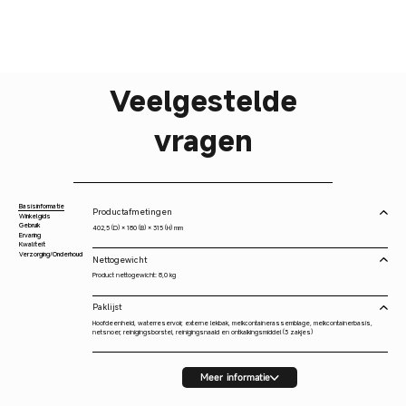
Veelgestelde
vragen
Basisinformatie
Productafmetingen
Winkelgids
Gebruik
402,5 (D) × 180 (B) × 315 (H) mm
Ervaring
Kwaliteit
Verzorging/Onderhoud
Nettogewicht
Product nettogewicht: 8,0 kg
Paklijst
Hoofdeenheid, waterreservoir, externe lekbak, melkcontainerassemblage, melkcontainerbasis,
netsnoer, reinigingsborstel, reinigingsnaald en ontkalkingsmiddel (3 zakjes)
Meer informatie