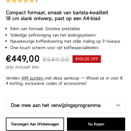
1
Compact formaat, smaak van barista-kwaliteit
18 cm slank ontwerp, past op een A4-blad
Klein van formaat. Grootse prestaties
Volledige zelfreiniging van het leidingsysteem
Nauwkeurige koffiedosering met stille maling op 9 niveaus
One-touch scherm voor vijf koffiespecialiteiten
€449,00
€549,00
€100,00 OFF
Normale prijs
Aanbiedingsprijs
prijs inclusief btw
Verdien
449 punten
met deze aankoop — Wissel ze in voor
€
4
korting, exclusieve codes of accessoires!
Doe mee aan het verwijzingsprogramma
Jouw vriend krijgt 6% korting, en jij ontvangt 6% nadat hij
het cadeau heeft gebruikt voor een aankoop
Toevoegen Aan Winkelwagen
Nu Kopen