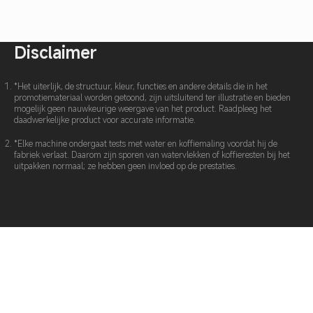
Disclaimer
*Het uiterlijk, de structuur, kleur, functies en andere details die in het
promotiemateriaal worden getoond, zijn uitsluitend ter illustratie en bieden
mogelijk geen nauwkeurige weergave van het product. Raadpleeg het
daadwerkelijke product voor accurate informatie.
*Elke machine ondergaat tests met water en koffiemaling voordat hij de
fabriek verlaat. Daarom zijn sporen van watervlekken of koffieresten bij het
uitpakken normaal; ze hebben geen invloed op de prestaties.
Klantbeoordelingen
5.00 van de 5