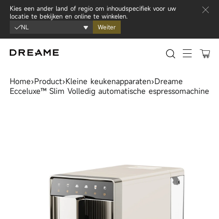
Ga naar inhoud
Kies een ander land of regio om inhoudspecifiek voor uw
locatie te bekijken en online te winkelen.
NL
Weiter
0
Sitenavi
Home
›
Product
›
Kleine keukenapparaten
›
Dreame
Ecceluxe™ Slim Volledig automatische espressomachine