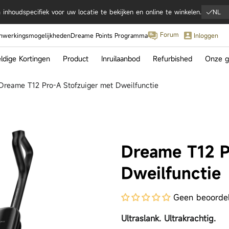
inhoudspecifiek voor uw locatie te bekijken en online te winkelen.
NL
Forum
werkingsmogelijkheden
Dreame Points Programma
Inloggen
dige Kortingen
Product
Inruilaanbod
Refurbished
Onze g
Dreame T12 Pro-A Stofzuiger met Dweilfunctie
IFA 2
Hoogt
Samen
met Cr
Ronal
Dreame T12 P
tra Complete
Matrix10 Ultra
Aqua10 U
Dweilfunctie
Geen beoorde
Ultraslank. Ultrakrachtig.