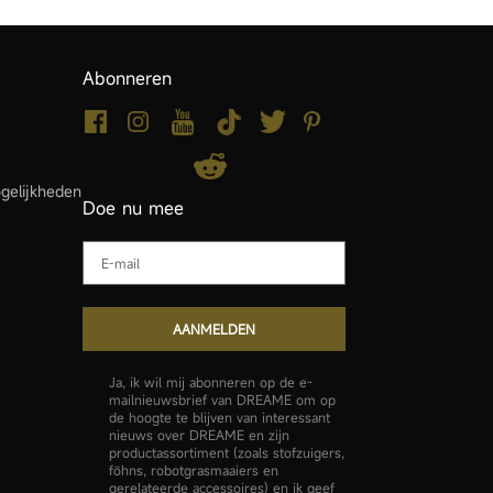
Abonneren
gelijkheden
Doe nu mee
Email
AANMELDEN
Ja, ik wil mij abonneren op de e-
mailnieuwsbrief van DREAME om op
de hoogte te blijven van interessant
nieuws over DREAME en zijn
productassortiment (zoals stofzuigers,
föhns, robotgrasmaaiers en
gerelateerde accessoires) en ik geef