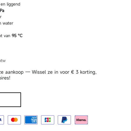
 en liggend
Pa
r
10s Pro Gen 3
L10s Pro Gen 2
n water
ht van
95 °C
 btw
e aankoop — Wissel ze in voor
€ 3
korting,
ires!