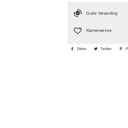
Gratis Verzending
Klantenservice
Delen op Facebook
Twittere
Delen
Twitter
P
Klantbeoordelingen
Nog geen beoordelingen
Schrijf een beoordeling