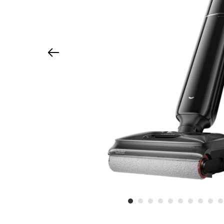
Kleine keukenapparaten
Luchtverzorging
L10s Ultr
Robotramenwasser
Kleine huishoudelijke
apparaten
Smart Home
Dreame Life
Accessoires
Modellen vergelijken
Bedieningshandleiding
Verlengde Garantie