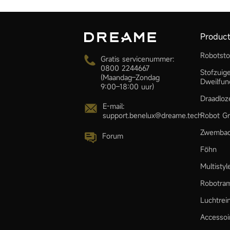
Produc
Robotsto
Gratis servicenummer:
0800 2244667
Stofzuig
(Maandag–Zondag
Dweilfun
9:00–18:00 uur)
Draadloz
E-mail:
Robot Gr
support.benelux@dreame.tech
Zwembad
Forum
Föhn
Multisty
Robotra
Luchtrei
Accessoi