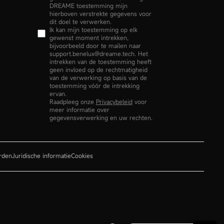
DREAME toestemming mijn
hierboven verstrekte gegevens voor
dit doel te verwerken.
Ik kan mijn toestemming op elk
gewenst moment intrekken,
bijvoorbeeld door te mailen naar
support.benelux@dreame.tech. Het
intrekken van de toestemming heeft
geen invloed op de rechtmatigheid
van de verwerking op basis van de
toestemming vóór de intrekking
ervan.
Raadpleeg onze
Privacybeleid
voor
meer informatie over
gegevensverwerking en uw rechten.
rden
Juridische informatie
Cookies