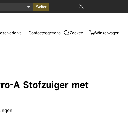
Weiter
0
eschiedenis
Contactgegevens
Zoeken
Winkelwagen
025
epunten
werking
istiano
do
ro-A Stofzuiger met
ltra Track Complete
Aqua10 Ultra Roller Complete
lingen