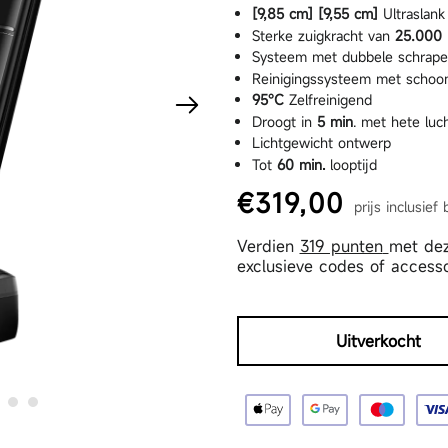
[9,85 cm] [9,55 cm]
Ultraslank
Sterke zuigkracht van
25.000 
Systeem met dubbele schrape
a Gen 3 Kit
D20 Pro Plus
L
Reinigingssysteem met schoo
95°C
Zelfreinigend
Droogt in
5 min
. met hete luc
Lichtgewicht ontwerp
Tot
60 min.
looptijd
€319,00
prijs inclusief
Normale prijs
Aanbiedingsprijs
Verdien
319 punten
met dez
exclusieve codes of accesso
Uitverkocht