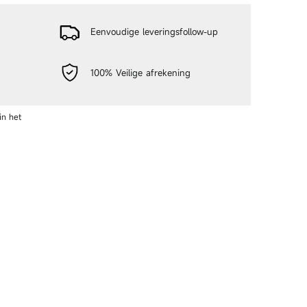
Eenvoudige leveringsfollow-up
100% Veilige afrekening
n op Twitter
Pinnen op Pinterest
in het