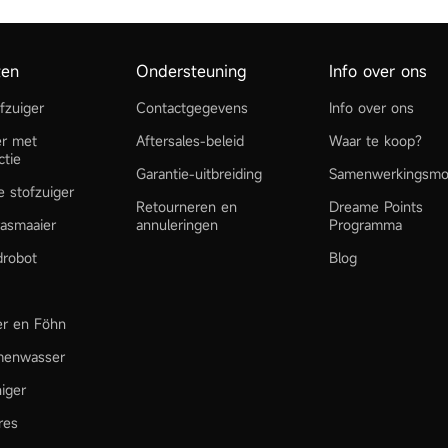
ten
Ondersteuning
Info over ons
fzuiger
Contactgegevens
Info over ons
er met
Aftersales-beleid
Waar te koop?
ctie
Garantie-uitbreiding
Samenwerkingsmo
e stofzuiger
Retourneren en
Dreame Points
asmaaier
annuleringen
Programma
robot
Blog
ler en Föhn
menwasser
niger
res