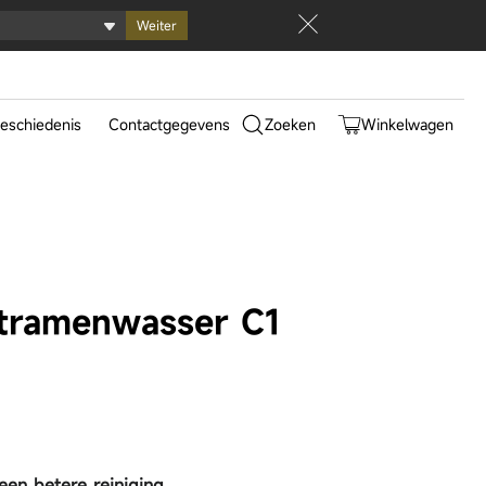
Weiter
0
eschiedenis
Contactgegevens
Zoeken
Winkelwagen
025
epunten
werking
istiano
do
tramenwasser C1
ltra Track Complete
Aqua10 Ultra Roller Complete
 een betere reiniging