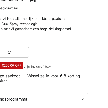
 betrouwbaar
n
10s Pro Gen 3
L10s Pro Gen 2
 zich op alle moeilijk bereikbare plaatsen
t Dual-Spray-technologie
nen met AI garandeert een hoge dekkingsgraad
C1
€200,00 OFF
prijs inclusief btw
ze aankoop — Wissel ze in voor
€ 8
korting,
ires!
zingsprogramma
ting, en jij ontvangt 6% nadat hij het cadeau