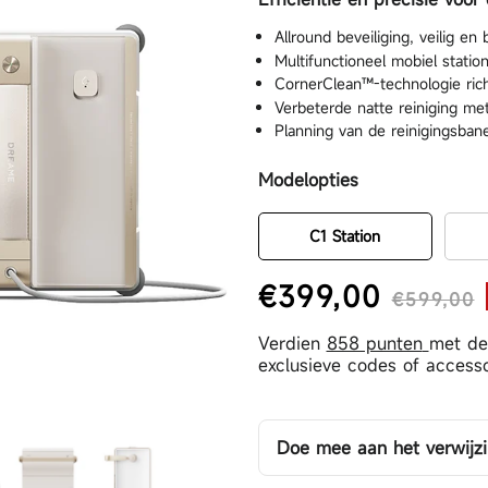
Allround beveiliging, veilig en
Multifunctioneel mobiel statio
a Gen 3 Kit
D20 Pro Plus
L
CornerClean™-technologie richt
Verbeterde natte reiniging me
Planning van de reinigingsba
Modelopties
C1 Station
€399,00
€599,00
Normale prijs
Aanbiedingsprijs
Verdien
858 punten
met de
exclusieve codes of accesso
Doe mee aan het verwij
Jouw vriend krijgt 6% kor