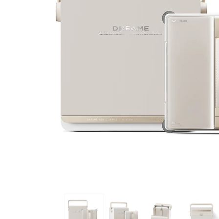
Kleine keukenapparaten
Luchtverzorging
L10s Ultr
Robotramenwasser
Kleine huishoudelijke
apparaten
Smart Home
Dreame Life
Accessoires
Modellen vergelijken
Bedieningshandleiding
Verlengde Garantie