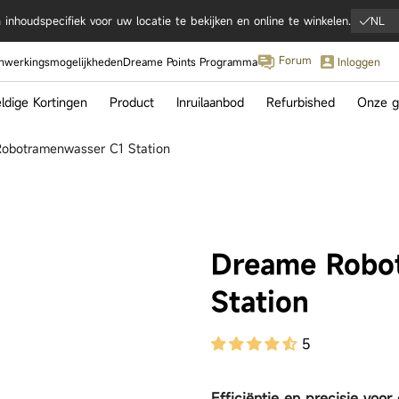
inhoudspecifiek voor uw locatie te bekijken en online te winkelen.
NL
Forum
werkingsmogelijkheden
Dreame Points Programma
Inloggen
dige Kortingen
Product
Inruilaanbod
Refurbished
Onze g
obotramenwasser C1 Station
IFA 2
Hoogt
Samen
met Cr
Ronal
Dreame Robo
tra Complete
Matrix10 Ultra
Aqua10 U
Station
5
Efficiëntie en precisie voor