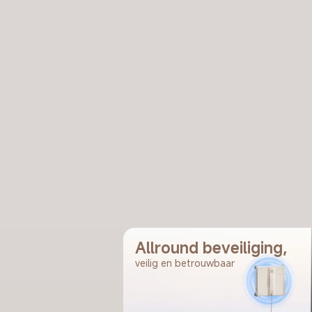
Allround beveiliging,
veilig en betrouwbaar