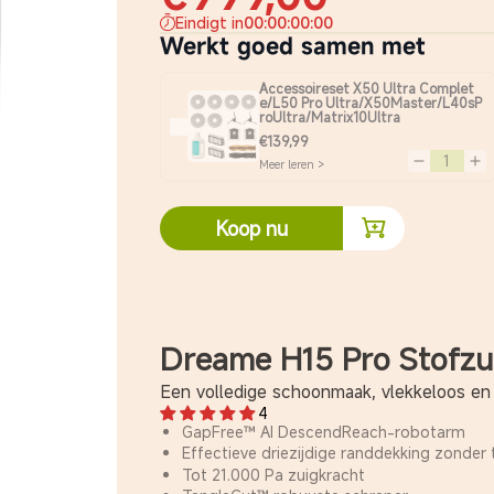
Eindigt in
00
:
00
:
00
:
00
Werkt goed samen met
Accessoireset X50 Ultra Complet
e/L50 Pro Ultra/X50Master/L40sP
roUltra/Matrix10Ultra
€139,99
Meer leren >
Verminder hoe
Ver
Koop nu
Dreame H15 Pro Stofzu
Een volledige schoonmaak, vlekkeloos en k
4
GapFree™ AI DescendReach-robotarm
Effectieve driezijdige randdekking zonder
Tot 21.000 Pa zuigkracht