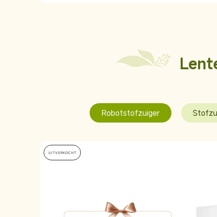
Lent
Robotstofzuiger
Stofzu
UITVERKOCHT