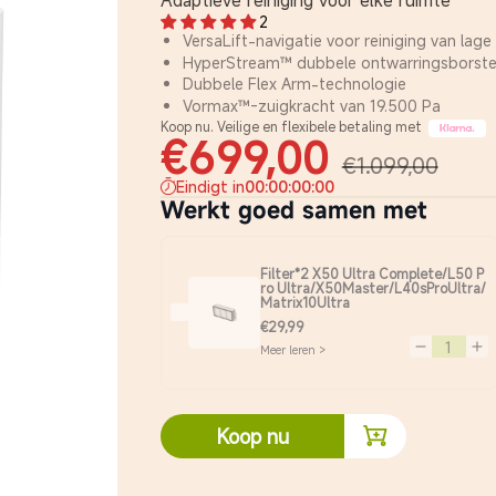
Adaptieve reiniging voor elke ruimte
2
VersaLift-navigatie voor reiniging van lage
HyperStream™ dubbele ontwarringsborste
Dubbele Flex Arm-technologie
Vormax™-zuigkracht van 19.500 Pa
Koop nu. Veilige en flexibele betaling met
€699,00
€1.099,00
Eindigt in
00
:
00
:
00
:
00
Werkt goed samen met
Filter*2 X50 Ultra Complete/L50 P
ro Ultra/X50Master/L40sProUltra/
Matrix10Ultra
€29,99
Meer leren >
Verminder hoe
Ver
Koop nu