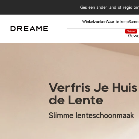
Ga naar inhoud
Kies een ander land of regio om 
Winkelzoeker
Waar te koop
Samen
Nieuw
Gewel
Robotstofzuiger
Nieuw
Stofzuiger met Dweilfunctie
Draadloze Stofzuiger
Verfris Je Huis
Föhn
de Lente
X60 Pro Ul
Multistyler en Föhn
Nieuw
Slimme lenteschoonmaak
Robotgrasmaaier
Zwembadrobot
Nieuw