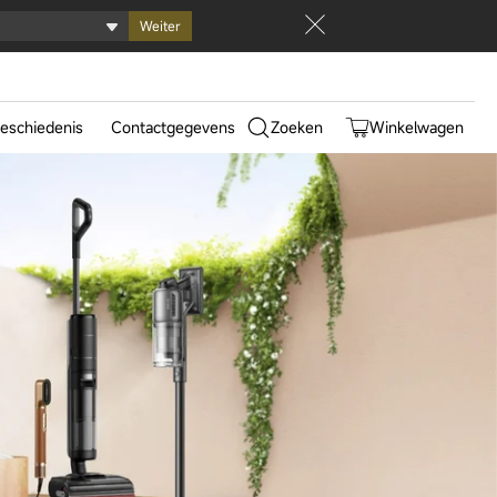
Weiter
0
eschiedenis
Contactgegevens
Zoeken
Winkelwagen
025
epunten
werking
istiano
do
ltra Track Complete
Aqua10 Ultra Roller Complete