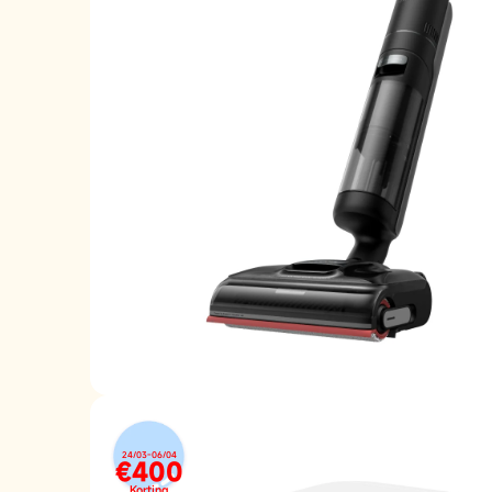
24/03-06/04
€400
Korting