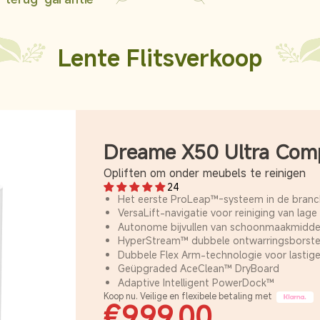
Lente Flitsverkoop
Dreame X50 Ultra Comp
Opliften om onder meubels te reinigen
24
Het eerste ProLeap™-systeem in de bran
VersaLift-navigatie voor reiniging van lage
Autonome bijvullen van schoonmaakmidde
HyperStream™ dubbele ontwarringsborstel
Dubbele Flex Arm-technologie voor lastige
Geüpgraded AceClean™ DryBoard
Adaptive Intelligent PowerDock™
Koop nu. Veilige en flexibele betaling met
€999,00