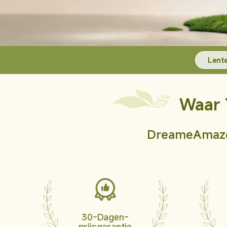
Kleine keukenapparaten
Luchtverzorging
L10s Ultr
Robotramenwasser
Lente
Kleine huishoudelijke
apparaten
Waar 
Smart Home
Dreame Life
Dreame
Amaz
Accessoires
Modellen vergelijken
Bedieningshandleiding
30-Dagen-
Verlengde Garantie
prijsgarantie