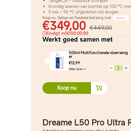
TangleCut™ robuuste schraper
Grondig wassen van borstel op 100 °C m
5 min / 90 °C afgesloten stil drogen
Koop nu. Veilige en flexibele betaling met
€349,00
€449,00
Eindigt in
00
:
00
:
00
:
00
Werkt goed samen met
500ml Multifunctionele vloerreinig
er
€12,99
Meer leren >
Verminder hoev
Ver
Koop nu
Dreame L50 Pro Ultra 