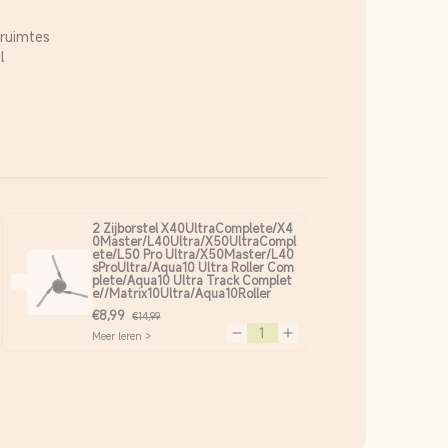
 ruimtes
l
2 Zijborstel X40UltraComplete/X4
0Master/L40Ultra/X50UltraCompl
ete/L50 Pro Ultra/X50Master/L40
sProUltra/Aqua10 Ultra Roller Com
plete/Aqua10 Ultra Track Complet
e//Matrix10Ultra/Aqua10Roller
€8,99
€14,99
veelheid voor
hoog hoeveelheid voor
Meer leren >
Verminder hoeveelheid voor
Verhoog hoeveelheid voor