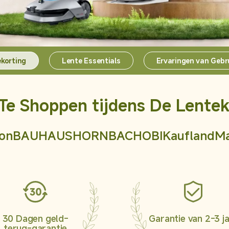
a Gen 3 Kit
D20 Pro Plus
L
korting
Lente Essentials
Ervaringen van Gebr
Te Shoppen tijdens De Lentek
on
BAUHAUS
HORNBACH
OBI
Kaufland
M
30 Dagen geld-
Garantie van 2-3 j
terug-garantie