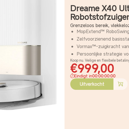
Dreame X40 Ult
Robotstofzuige
Grenzeloos bereik, vlekkeloz
MopExtend™ RoboSwing
Zelfvoorzienend basissta
Vormax™-zuigkracht van
Persoonlijke strategie vo
Koop nu. Veilige en flexibele betali
€999,00
Eindigt in
00
:
00
:
00
:
00
Uitverkocht