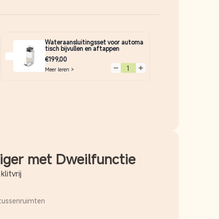
Wateraansluitingsset voor automa
tisch bijvullen en aftappen
€199,00
Meer leren >
Verminder hoeveelheid voor Default Title
Verhoog hoeveelheid voor Default
veelheid voor
hoog hoeveelheid voor
iger met Dweilfunctie
litvrij
 tussenruimten