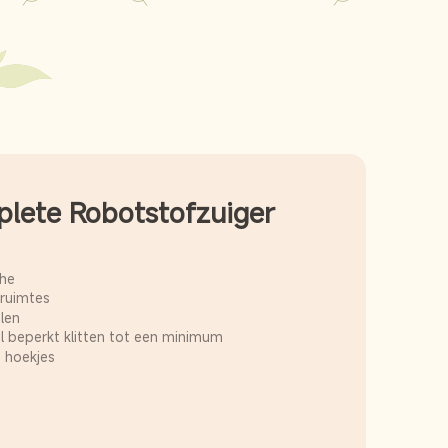
lete Robotstofzuiger
che
 ruimtes
len
 beperkt klitten tot een minimum
 hoekjes