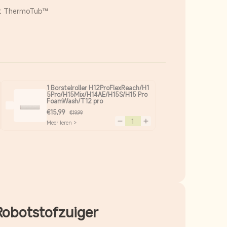
et ThermoTub™
1 Borstelroller H12ProFlexReach/H1
5Pro/H15Mix/H14AE/H15S/H15 Pro
FoamWash/T12 pro
€15,99
€19,99
eelheid voor Default Title
hoog hoeveelheid voor Default Title
Meer leren >
Verminder hoeveelheid voor
Verhoog hoeveelheid voor
Robotstofzuiger