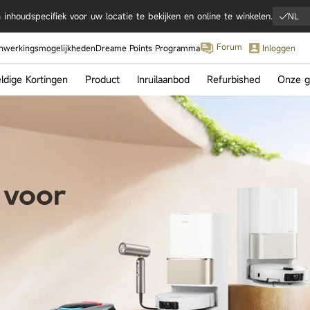
inhoudspecifiek voor uw locatie te bekijken en online te winkelen.
NL
Forum
werkingsmogelijkheden
Dreame Points Programma
Inloggen
dige Kortingen
Product
Inruilaanbod
Refurbished
Onze g
IFA 2
Hoogt
Samen
met Cr
Ronal
 voor
tra Complete
Matrix10 Ultra
Aqua10 U