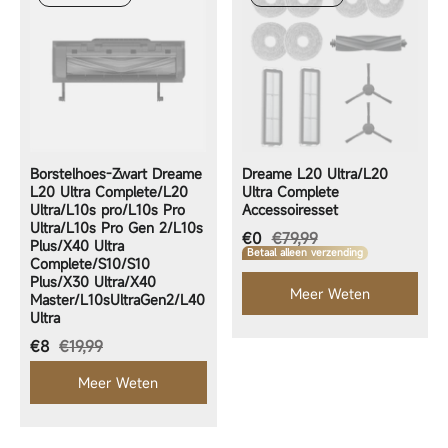
Borstelhoes-Zwart Dreame
Dreame L20 Ultra/L20
L20 Ultra Complete/L20
Ultra Complete
Ultra/L10s pro/L10s Pro
Accessoiresset
Ultra/L10s Pro Gen 2/L10s
Aanbiedingsprijs
€0
€79,99
Plus/X40 Ultra
Betaal alleen verzending
Complete/S10/S10
Plus/X30 Ultra/X40
Meer Weten
Master/L10sUltraGen2/L40
Ultra
Aanbiedingsprijs
€8
€19,99
Meer Weten