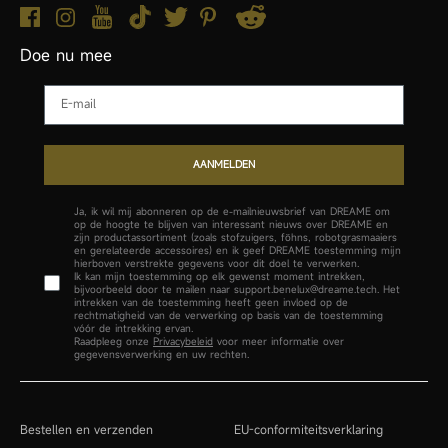
Doe nu mee
Email
AANMELDEN
Ja, ik wil mij abonneren op de e-mailnieuwsbrief van DREAME om
op de hoogte te blijven van interessant nieuws over DREAME en
zijn productassortiment (zoals stofzuigers, föhns, robotgrasmaaiers
en gerelateerde accessoires) en ik geef DREAME toestemming mijn
hierboven verstrekte gegevens voor dit doel te verwerken.
Ik kan mijn toestemming op elk gewenst moment intrekken,
bijvoorbeeld door te mailen naar support.benelux@dreame.tech. Het
intrekken van de toestemming heeft geen invloed op de
rechtmatigheid van de verwerking op basis van de toestemming
vóór de intrekking ervan.
Raadpleeg onze
Privacybeleid
voor meer informatie over
gegevensverwerking en uw rechten.
Bestellen en verzenden
EU-conformiteitsverklaring