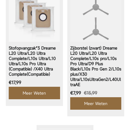
Stofopvangzak*3 Dreame
Zijborstel (zwart) Dreame
L20 Ultra/L20 Ultra
L20 Ultra/L20 Ultra
Complete/L10s Ultra/L10
Complete/L10s pro/L10s
Ultra/L10s Pro Ultra
Pro Ultra/D9 Plus
(Compatible) /X40 Ultra
Black/L10s Pro Gen 2/L10s
Complete(Compatible)
plus/X30
Ultra/L10sUltraGen2/L40Ul
Normale prijs
€17,99
traAE
Aanbiedingsprijs
€7,99
€15,99
Meer Weten
Meer Weten