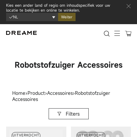
Ga naar inhoud
Kies een ander land of regio om inhoudspecifiek voor uw
locatie te bekijken en online te winkelen.
NL
Weiter
0
Sitenavi
Robotstofzuiger Accessoires
Home
›
Product
›
Accessoires
›
Robotstofzuiger
Accessoires
Filters
UITVERKOCHT
UITVERKOCHT