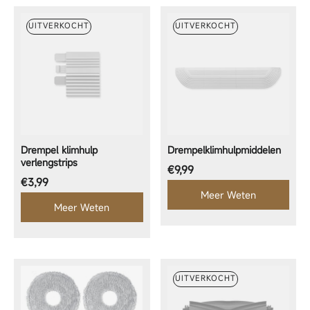
UITVERKOCHT
UITVERKOCHT
Drempel klimhulp
Drempelklimhulpmiddelen
verlengstrips
Normale prijs
€9,99
Normale prijs
€3,99
Meer Weten
Meer Weten
UITVERKOCHT