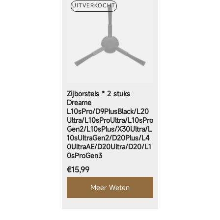
UITVERKOCHT
Zijborstels * 2 stuks
Dreame
L10sPro/D9PlusBlack/L20
Ultra/L10sProUltra/L10sPro
Gen2/L10sPlus/X30Ultra/L
10sUltraGen2/D20Plus/L4
0UltraAE/D20Ultra/D20/L1
0sProGen3
Normale prijs
€15,99
Meer Weten