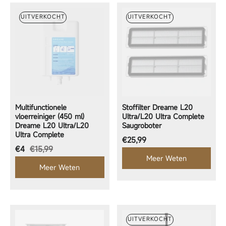
UITVERKOCHT
UITVERKOCHT
Multifunctionele
Stoffilter Dreame L20
vloerreiniger (450 ml)
Ultra/L20 Ultra Complete
Dreame L20 Ultra/L20
Saugroboter
Ultra Complete
Normale prijs
€25,99
Aanbiedingsprijs
€4
€15,99
Meer Weten
Meer Weten
UITVERKOCHT