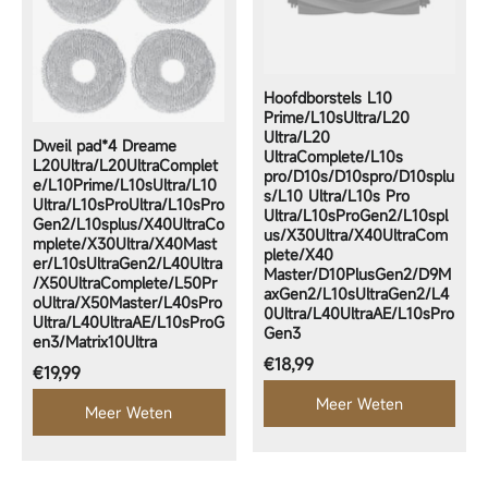
Hoofdborstels L10
Prime/L10sUltra/L20
Ultra/L20
Dweil pad*4 Dreame
UltraComplete/L10s
L20Ultra/L20UltraComplet
pro/D10s/D10spro/D10splu
e/L10Prime/L10sUltra/L10
s/L10 Ultra/L10s Pro
Ultra/L10sProUltra/L10sPro
Ultra/L10sProGen2/L10spl
Gen2/L10splus/X40UltraCo
us/X30Ultra/X40UltraCom
mplete/X30Ultra/X40Mast
plete/X40
er/L10sUltraGen2/L40Ultra
Master/D10PlusGen2/D9M
/X50UltraComplete/L50Pr
axGen2/L10sUltraGen2/L4
oUltra/X50Master/L40sPro
0Ultra/L40UltraAE/L10sPro
Ultra/L40UltraAE/L10sProG
Gen3
en3/Matrix10Ultra
Normale prijs
€18,99
Normale prijs
€19,99
Meer Weten
Meer Weten