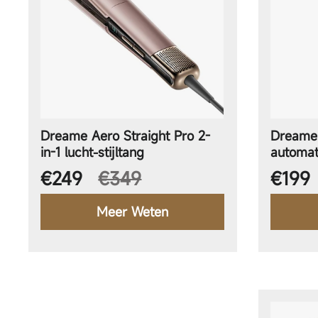
Dreame Aero Straight Pro 2-
Dreame 
in-1 lucht-stijltang
automat
Aanbiedingsprijs
Norma
€249
€349
€199
Meer Weten