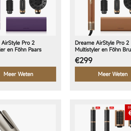
a Gen 3 Kit
D20 Pro Plus
L
AirStyle Pro 2
Dreame AirStyle Pro 2
ler en Föhn Paars
Multistyler en Föhn Bru
le prijs
Normale prijs
€299
Meer Weten
Meer Weten
B