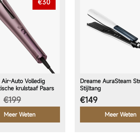
€30
Air-Auto Volledig
Dreame AuraSteam Str
ische krulstaaf Paars
Stijltang
edingsprijs
Normale prijs
€199
€149
Meer Weten
Meer Weten