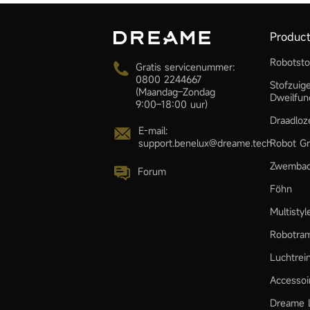
Produc
Robotsto
Gratis servicenummer:
0800 2244667
Stofzuig
(Maandag–Zondag
Dweilfun
9:00–18:00 uur)
Draadloz
E-mail:
Robot Gr
support.benelux@dreame.tech
Zwembad
Forum
Föhn
Multisty
Robotra
Luchtrei
Accessoi
Dreame L