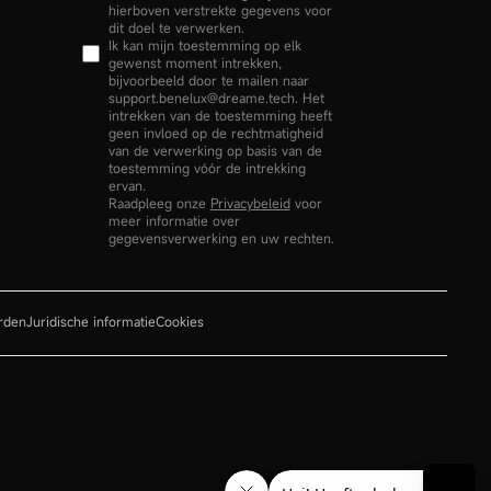
hierboven verstrekte gegevens voor
dit doel te verwerken.
Ik kan mijn toestemming op elk
gewenst moment intrekken,
bijvoorbeeld door te mailen naar
support.benelux@dreame.tech. Het
intrekken van de toestemming heeft
geen invloed op de rechtmatigheid
van de verwerking op basis van de
toestemming vóór de intrekking
ervan.
Raadpleeg onze
Privacybeleid
voor
meer informatie over
gegevensverwerking en uw rechten.
rden
Juridische informatie
Cookies