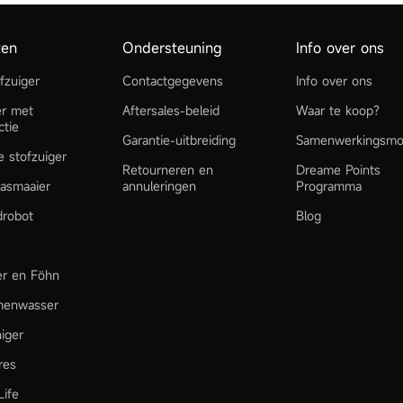
ten
Ondersteuning
Info over ons
fzuiger
Contactgegevens
Info over ons
er met
Aftersales-beleid
Waar te koop?
ctie
Garantie-uitbreiding
Samenwerkingsmo
e stofzuiger
Retourneren en
Dreame Points
asmaaier
annuleringen
Programma
robot
Blog
ler en Föhn
menwasser
niger
res
ife