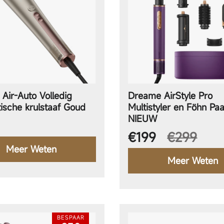
Air-Auto Volledig
Dreame AirStyle Pro
ische krulstaaf Goud
Multistyler en Föhn Pa
NIEUW
le prijs
Aanbiedingsprijs
€199
€299
Meer Weten
Meer Weten
BESPAAR