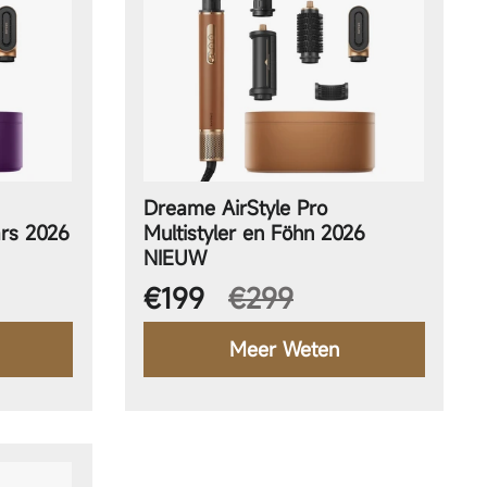
Dreame AirStyle Pro
ars 2026
Multistyler en Föhn 2026
NIEUW
Aanbiedingsprijs
€199
€299
Meer Weten