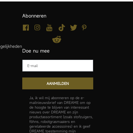
Abonneren
gelijkheden
Doe nu mee
Email
AANMELDEN
Ja, ik wil mij abonneren op de e-
mailnieuwsbrief van DREAME om op
de hoogte te blijven van interessant
nieuws over DREAME en zijn
productassortiment (zoals stofzuigers,
föhns, robotgrasmaaiers en
gerelateerde accessoires) en ik geef
DREAME toestemming mijn