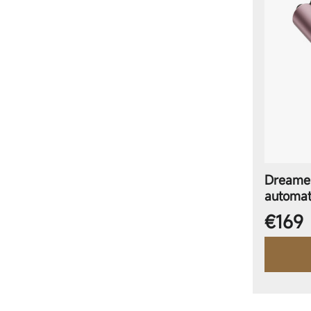
Dreame 
automat
Aanbi
€169