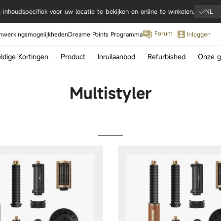
inhoudspecifiek voor uw locatie te bekijken en online te winkelen.
NL
Forum
werkingsmogelijkheden
Dreame Points Programma
Inloggen
dige Kortingen
Product
Inruilaanbod
Refurbished
Onze g
IFA 2
Multistyler
Hoogt
tra Complete
Matrix10 Ultra
Aqua10 U