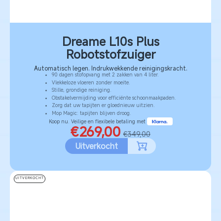
Dreame L10s Plus
Robotstofzuiger
Automatisch legen. Indrukwekkende reinigingskracht.
90 dagen stofopvang met 2 zakken van 4 liter.
Vlekkeloze vloeren zonder moeite.
Stille, grondige reiniging.
Obstakelvermijding voor efficiënte schoonmaakpaden.
Zorg dat uw tapijten er gloednieuw uitzien.
Mop Magic: tapijten blijven droog.
Koop nu. Veilige en flexibele betaling met
€269,00
€349,00
Uitverkocht
UITVERKOCHT