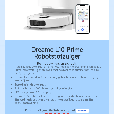
Dreame L10 Prime
Robotstofzuiger
Reinigt uw huis en zichzelf.
Automatische dweilpadreiniging Het intelligente programma van de L10
Prime-robotstofzuiger en dweil wast de dweilpads automatisch na elke
reinigingscyclus.
De dweilpads worden 7 mm omhoog gebracht voor effectieve reiniging
van tapijten.
Twee draaiende dweilpads.
Zuigkracht van 4000 Pa voor grondige reiniging.
LDS-navigatie en 3D-mapping.
Inclusief één robot met een zelfreinigend oplaadstation, één zijborstel,
één voedingskabel, twee dweilpads, twee dweilpadhouders en één
gebruiksaanwijzing.
Koop nu. Veilige en flexibele betaling met