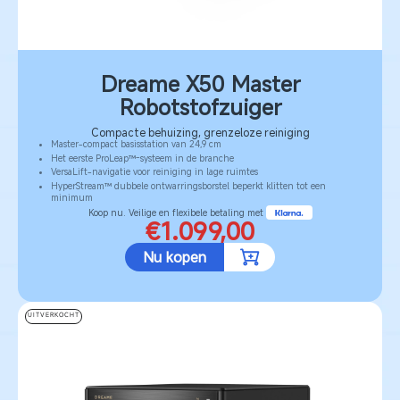
Dreame X50 Master
Robotstofzuiger
Compacte behuizing, grenzeloze reiniging
Master-compact basisstation van 24,9 cm
Het eerste ProLeap™-systeem in de branche
VersaLift-navigatie voor reiniging in lage ruimtes
HyperStream™ dubbele ontwarringsborstel beperkt klitten tot een
minimum
Koop nu. Veilige en flexibele betaling met
€1.099,00
Nu kopen
UITVERKOCHT