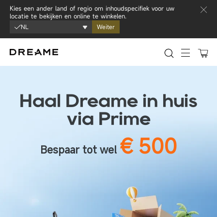
Ga naar inhoud
Kies een ander land of regio om inhoudspecifiek voor uw
locatie te bekijken en online te winkelen.
NL
Weiter
0
Sitenavi
Haal Dreame in huis
via Prime
€ 500
Bespaar tot wel