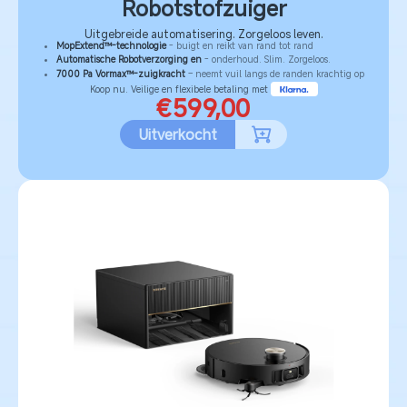
Robotstofzuiger
Uitgebreide automatisering. Zorgeloos leven.
MopExtend™-technologie
- buigt en reikt van rand tot rand
Automatische Robotverzorging en
- onderhoud. Slim. Zorgeloos.
7000 Pa Vormax™-zuigkracht
– neemt vuil langs de randen krachtig op
Koop nu. Veilige en flexibele betaling met
€599,00
Uitverkocht