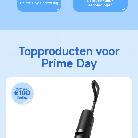
Laatste kans-
Prime Day Lancering
aanbiedingen
Topproducten voor
Prime Day
01/07-20/07
€100
Korting