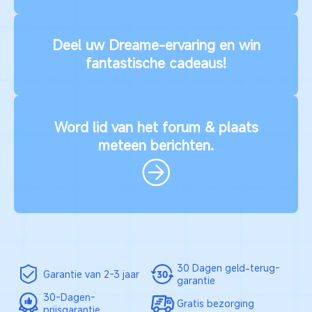
Deel uw Dreame-ervaring en win
fantastische cadeaus!
Word lid van het forum & plaats
meteen berichten.
30 Dagen geld-terug-
Garantie van
2-3 jaar
garantie
30-Dagen-
Gratis bezorging
prijsgarantie