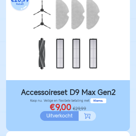
€20,99
Rabatt
Accessoireset D9 Max Gen2
Koop nu. Veilige en flexibele betaling met
€9,00
€29,99
Uitverkocht