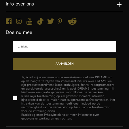
Info over ons
Doe nu mee
Email
AANMELDEN
Ja, ik wil mij abonneren op de e-mailnieuwsbrief van DREAME om
op de hoogte te blijven van interessant nieuws over DREAME en
zijn productassortiment (zoals stofzuigers, föhns, robotgrasmaaiers
en gerelateerde accessoires) en ik geef DREAME toestemming mijn
hierboven verstrekte gegevens voor dit doel te verwerken.
Ik kan mijn toestemming op elk gewenst moment intrekken,
bijvoorbeeld door te mailen naar support.benelux@dreame.tech. Het
intrekken van de toestemming heeft geen invloed op de
rechtmatigheid van de verwerking op basis van de toestemming
vóór de intrekking ervan.
Raadpleeg onze
Privacybeleid
voor meer informatie over
gegevensverwerking en uw rechten.