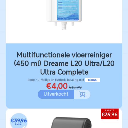
Multifunctionele vloerreiniger
(450 ml) Dreame L20 Ultra/L20
Ultra Complete
Koop nu. Veilige en flexibele betaling met
€4,00
€15,99
Uitverkocht
RABATT
€39,96
€39,96
Rabatt