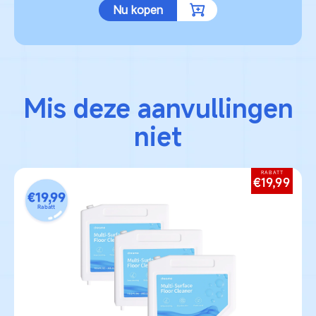
Nu kopen
Mis deze aanvullingen
niet
RABATT
€19,99
€19,99
Rabatt