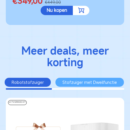
€349,00
€449,00
Nu kopen
Meer deals, meer
korting
Robotstofzuiger
Stofzuiger met Dweilfunctie
UITVERKOCHT