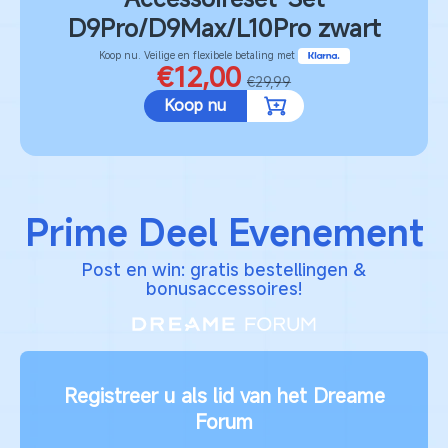
D9Pro/D9Max/L10Pro zwart
Koop nu. Veilige en flexibele betaling met
€12,00
€29,99
Koop nu
Prime Deel Evenement
Post en win: gratis bestellingen &
bonusaccessoires!
Registreer u als lid van het Dreame
Forum