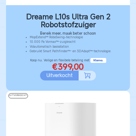
Dreame L10s Ultra Gen 2
Robotstofzuiger
Bereik meer, maak beter schoon
MopExtend™ RoboSwing-technologie
10.000 Pa Vormax™-zuigkracht
Volautomatisch basisstation
Gebruikt Smart Pathfinder™- en 3DAdapt™-technologie
Koop nu. Veilige en flexibele betaling met
€399,00
Uitverkocht
UITVERKOCHT