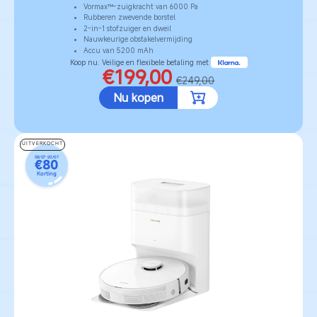
Vormax™-zuigkracht van 6000 Pa
Rubberen zwevende borstel
2-in-1 stofzuiger en dweil
Nauwkeurige obstakelvermijding
Accu van 5200 mAh
Koop nu. Veilige en flexibele betaling met
€199,00
€249,00
Nu kopen
UITVERKOCHT
08/07-20/07
€80
Korting