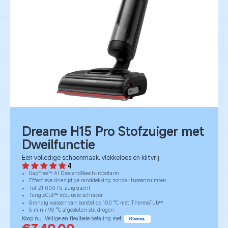
Dreame H15 Pro Stofzuiger met
Dweilfunctie
Een volledige schoonmaak, vlekkeloos en klitvrij
4
GapFree™ AI DescendReach-robotarm
Effectieve driezijdige randdekking zonder tussenruimten
Tot 21.000 Pa zuigkracht
TangleCut™ robuuste schraper
Grondig wassen van borstel op 100 °C met ThermoTub™
5 min / 90 °C afgesloten stil drogen
Koop nu. Veilige en flexibele betaling met