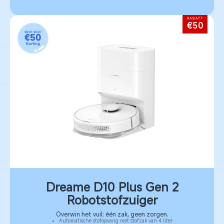
RABATT
€50
08/07-20/07
€50
Korting
Dreame D10 Plus Gen 2
Robotstofzuiger
Overwin het vuil: één zak, geen zorgen.
Automatische stofopvang met stofzak van 4 liter